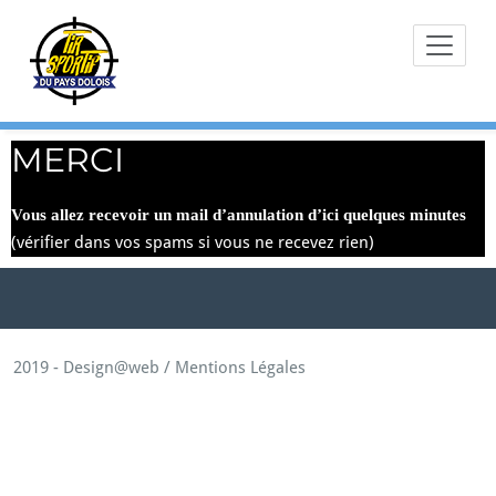
Skip
to
content
MERCI
Vous allez recevoir un mail d’annulation d’ici quelques minutes
(vérifier dans vos spams si vous ne recevez rien)
2019 -
Design@web
/
Mentions Légales