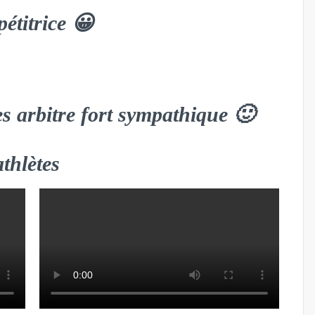
étitrice 😀
es arbitre fort sympathique 🙂
thlètes