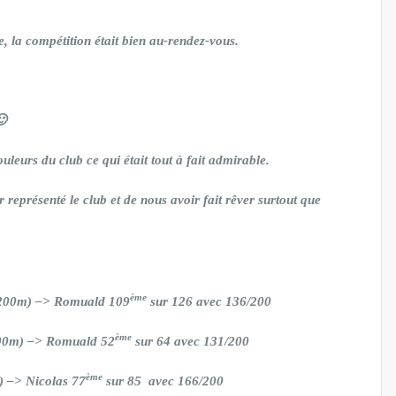
ie, la compétition était bien au-rendez-vous.
🙂
eurs du club ce qui était tout à fait admirable.
 représenté le club et de nous avoir fait rêver surtout que
ème
à 200m) –> Romuald 109
sur 126 avec 136/200
ème
200m) –> Romuald 52
sur 64 avec 131/200
ème
) –> Nicolas 77
sur 85 avec 166/200