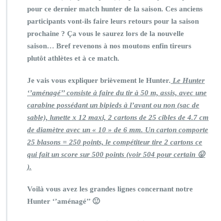
pour ce dernier match hunter de la saison. Ces anciens
participants vont-ils faire leurs retours pour la saison
prochaine ? Ça vous le saurez lors de la nouvelle
saison… Bref revenons à nos moutons enfin tireurs
plutôt athlètes et à ce match.
Je vais vous expliquer brièvement le Hunter.
Le Hunter
‘’aménagé’’ consiste à faire du tir à 50 m, assis, avec une
carabine possédant un bipieds à l’avant ou non (sac de
sable), lunette x 12 maxi, 2 cartons de 25 cibles de 4.7 cm
de diamètre avec un « 10 » de 6 mm. Un carton comporte
25 blasons = 250 points, le compétiteur tire 2 cartons ce
qui fait un score sur 500 points (voir 504 pour certain 😛
).
Voilà vous avez les grandes lignes concernant notre
Hunter ‘’aménagé’’ 🙂