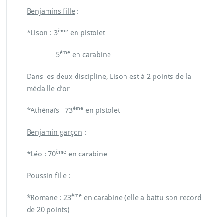
Benjamins fille
:
ème
*Lison : 3
en pistolet
ème
5
en carabine
Dans les deux discipline, Lison est à 2 points de la
médaille d’or
ème
*Athénaïs : 73
en pistolet
Benjamin garçon
:
ème
*Léo : 70
en carabine
Poussin fille
:
ème
*Romane : 23
en carabine (elle a battu son record
de 20 points)