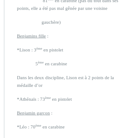
81
en carabine (pas du tout dans ses
points, elle a été pas mal gênée par une voisine
gauchère)
Benjamins fille
:
ème
*Lison : 3
en pistolet
ème
5
en carabine
Dans les deux discipline, Lison est à 2 points de la
médaille d’or
ème
*Athénaïs : 73
en pistolet
Benjamin garçon
:
ème
*Léo : 70
en carabine