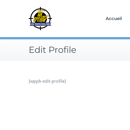
Skip
to
content
Accueil
Edit Profile
[wppb-edit-profile]