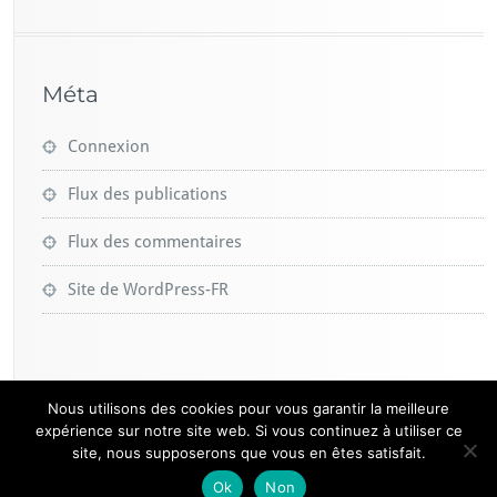
Méta
Connexion
Flux des publications
Flux des commentaires
Site de WordPress-FR
Nous utilisons des cookies pour vous garantir la meilleure
expérience sur notre site web. Si vous continuez à utiliser ce
site, nous supposerons que vous en êtes satisfait.
2019 -
Design@web
/
Mentions Légales
Ok
Non