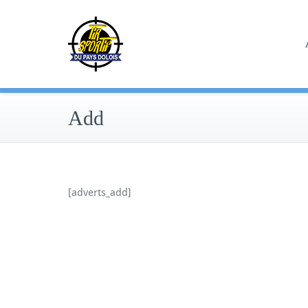
Skip
to
content
Add
[adverts_add]