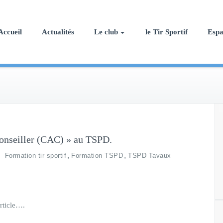
Accueil
Actualités
Le club
le Tir Sportif
Esp
Conseiller (CAC) » au TSPD.
,
,
Formation tir sportif
Formation TSPD
TSPD Tavaux
rticle….