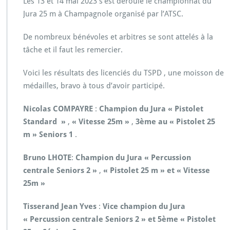
Les 13 et 14 mai 2023 s’est déroulé le championnat du
Jura 25 m à Champagnole organisé par l’ATSC.
De nombreux bénévoles et arbitres se sont attelés à la
tâche et il faut les remercier.
Voici les résultats des licenciés du TSPD , une moisson de
médailles, bravo à tous d’avoir participé.
Nicolas COMPAYRE
:
Champion du Jura « Pistolet
Standard »
,
« Vitesse 25m »
,
3ème au « Pistolet 25
m » Seniors 1
.
Bruno LHOTE
:
Champion du Jura « Percussion
centrale Seniors 2 »
,
« Pistolet 25 m »
et « Vitesse
25m »
Tisserand Jean Yves
:
Vice champion du Jura
« Percussion centrale Seniors 2 » et
5ème « Pistolet