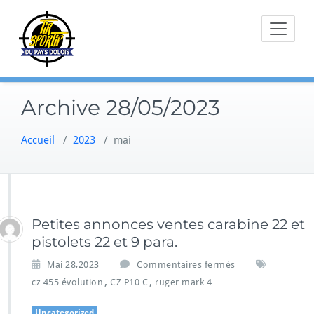
Skip
to
content
Archive 28/05/2023
Accueil
/
2023
/
mai
Petites annonces ventes carabine 22 et
pistolets 22 et 9 para.
Mai 28,2023
Commentaires fermés
,
,
cz 455 évolution
CZ P10 C
ruger mark 4
Uncategorized