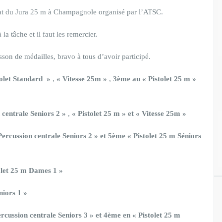
at du Jura 25 m à Champagnole organisé par l’ATSC.
la tâche et il faut les remercier.
sson de médailles, bravo à tous d’avoir participé.
olet Standard »
,
« Vitesse 25m »
,
3ème au « Pistolet 25 m »
centrale Seniors 2 »
,
« Pistolet 25 m »
et « Vitesse 25m »
ercussion centrale Seniors 2 » et
5ème « Pistolet 25 m Séniors
let 25 m Dames 1 »
niors 1 »
rcussion centrale Seniors 3 » et
4ème en « Pistolet 25 m