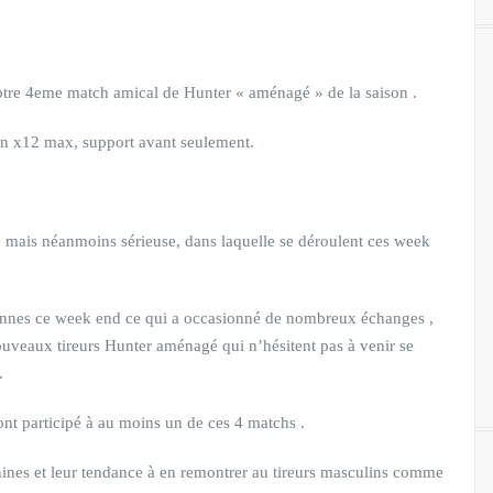
otre 4eme match amical de Hunter « aménagé » de la saison .
en x12 max, support avant seulement.
 mais néanmoins sérieuse, dans laquelle se déroulent ces week
sonnes ce week end ce qui a occasionné de nombreux échanges ,
ouveaux tireurs Hunter aménagé qui n’hésitent pas à venir se
.
 ont participé à au moins un de ces 4 matchs .
nines et leur tendance à en remontrer au tireurs masculins comme