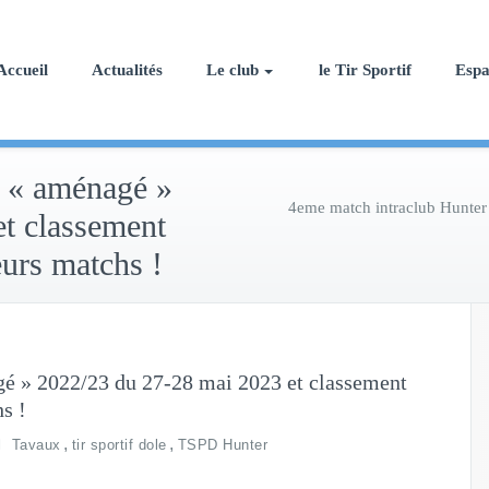
Accueil
Actualités
Le club
le Tir Sportif
Esp
r « aménagé »
4eme match intraclub Hunter
t classement
eurs matchs !
é » 2022/23 du 27-28 mai 2023 et classement
hs !
,
,
Tavaux
tir sportif dole
TSPD Hunter