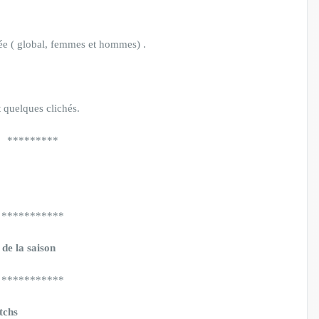
née ( global, femmes et hommes) .
 quelques clichés.
*********
***********
de la saison
***********
tchs