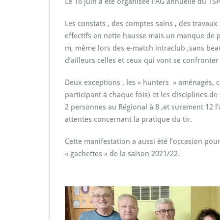
Le 16 juin a été organisée l’AG annuelle du T
Les constats , des comptes sains , des travaux
effectifs en nette hausse mais un manque de p
m, même lors des e-match intraclub ,sans bea
d’ailleurs celles et ceux qui vont se confronte
Deux exceptions , les « hunters » aménagés, ca
participant à chaque fois) et les disciplines d
2 personnes au Régional à 8 ,et surement 12 l
attentes concernant la pratique du tir.
Cette manifestation a aussi été l’occasion po
« gachettes » de la saison 2021/22.