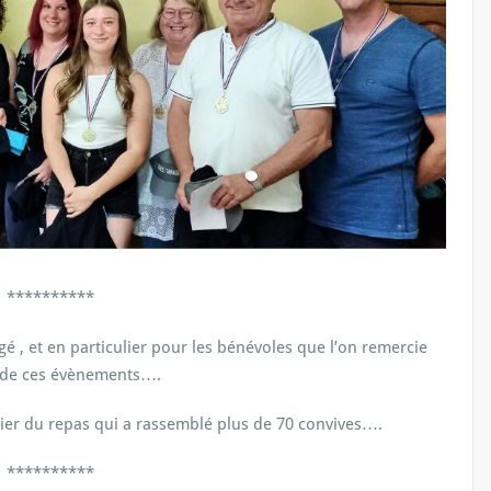
**********
gé , et en particulier pour les bénévoles que l’on remercie
le de ces évènements….
lier du repas qui a rassemblé plus de 70 convives….
**********