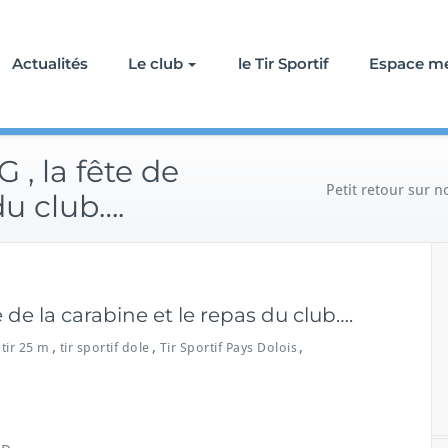
Actualités
Le club
le Tir Sportif
Espace m
 , la fête de
Petit retour sur n
du club….
e de la carabine et le repas du club….
,
,
,
tir 25 m
tir sportif dole
Tir Sportif Pays Dolois