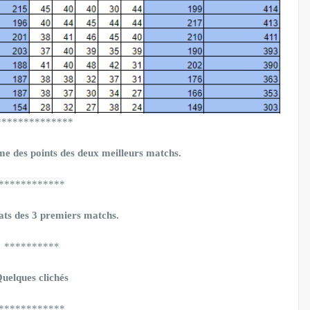
**************
me des points des deux meilleurs matchs.
************
ltats des 3 premiers matchs.
**********
uelques clichés
************