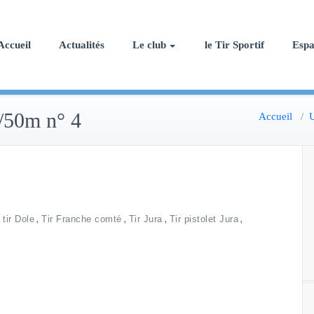
Accueil
Actualités
Le club
le Tir Sportif
Esp
5/50m n° 4
Accueil
/
U
,
,
,
,
tir Dole
Tir Franche comté
Tir Jura
Tir pistolet Jura