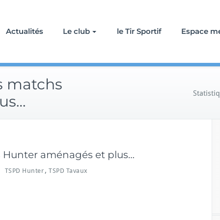
Actualités
Le club
le Tir Sportif
Espace m
es matchs
Statist
lus…
hs Hunter aménagés et plus…
,
TSPD Hunter
TSPD Tavaux