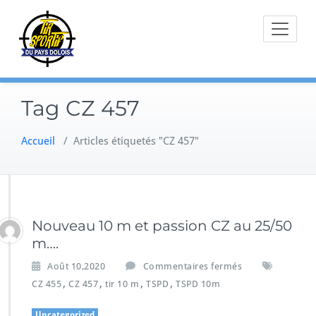
Skip
to
content
Tag CZ 457
Accueil
/
Articles étiquetés "CZ 457"
Nouveau 10 m et passion CZ au 25/50
m….
Août 10,2020
Commentaires fermés
,
,
,
,
CZ 455
CZ 457
tir 10 m
TSPD
TSPD 10m
Uncategorized