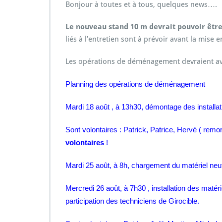
Bonjour à toutes et à tous, quelques news….
o
a
t
t
n
i
t
a
Le nouveau stand 10 m devrait pouvoir êtr
r
e
i
liés à l’entretien sont à prévoir avant la mise e
e
s
r
s
e
Les opérations de déménagement devraient avoi
e
t
Planning des opérations de déménagement
s
a
Mardi 18 août , à 13h30, démontage des installa
l
l
Sont volontaires : Patrick, Patrice, Hervé ( remo
e
volontaires
!
d
u
Mardi 25 août, à 8h, chargement du matériel neu
c
o
Mercredi 26 août, à 7h30 , installation des matéri
m
participation des techniciens de Girocible.
p
r