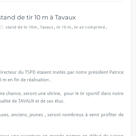
and de tir 10 m à Tavaux
,
,
,
,
stand de tir 10m
Tavaux
tir 10 m
tir air comprimé
ecteur du TSPD étaient invités par notre président Patrice
 m en fin de réalisation .
ne chance, seront une vitrine, pour le tir sportif dans notre
palité de TAVAUX et de ses élus.
euses, anciens, jeunes , seront nombreux à venir profiter de
 pour une ouverture en grande pompe en début de saison