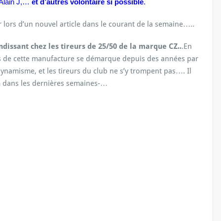
, Alain J,…
et d’autres volontaire si possible
.
 lors d’un nouvel article dans le courant de la semaine…..
ndissant chez les tireurs de 25/50 de la marque CZ..
.En
ets de cette manufacture se démarque depuis des années par
dynamisme, et les tireurs du club ne s’y trompent pas…. Il
0 m dans les dernières semaines-…