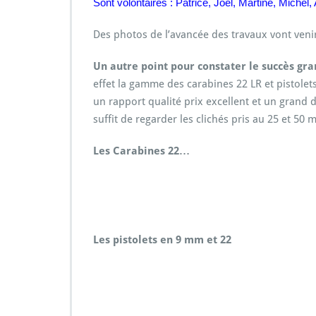
Sont volontaires : Patrice, Joël, Martine, Michel
e
s
Des photos de l’avancée des travaux vont venir
s
Un autre point pour constater le succès gra
e
u
effet la gamme des carabines 22 LR et pistol
r
un rapport qualité prix excellent et un grand 
suffit de regarder les clichés pris au 25 et 5
Les Carabines 22…
Les pistolets en 9 mm et 22