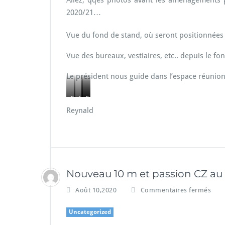
2020/21…
Vue du fond de stand, où seront positionnées l
Vue des bureaux, vestiaires, etc.. depuis le fo
Le président nous guide dans l’espace réunio
E
f
E
E
Reynald
s
u
s
s
p
t
p
p
a
u
a
a
c
r
c
c
e
s
e
e
r
v
t
u
Nouveau 10 m et passion CZ au
é
e
o
t
Août 10,2020
Commentaires fermés
u
s
i
i
n
t
l
l
Uncategorized
i
i
e
i