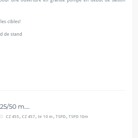
es cibles!
nd de stand
n
 25/50 m….
,
,
,
,
CZ 455
CZ 457
tir 10 m
TSPD
TSPD 10m