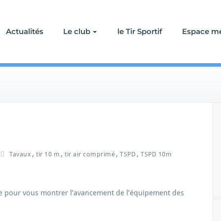
Actualités
Le club
le Tir Sportif
Espace m
,
,
,
,
Tavaux
tir 10 m
tir air comprimé
TSPD
TSPD 10m
uste pour vous montrer l’avancement de l’équipement des