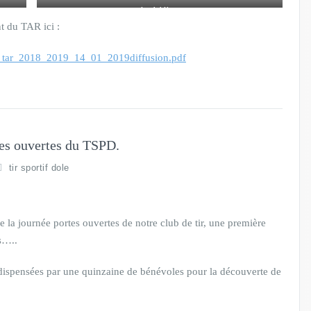
les Athlètes
t du TAR ici :
nt_tar_2018_2019_14_01_2019diffusion.pdf
tes ouvertes du TSPD.
tir sportif dole
 la journée portes ouvertes de notre club de tir, une première
s…..
é dispensées par une quinzaine de bénévoles pour la découverte de