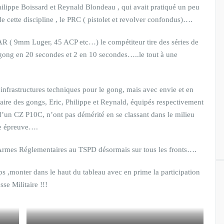
ilippe Boissard et Reynald Blondeau , qui avait pratiqué un peu
de cette discipline , le PRC ( pistolet et revolver confondus)….
R ( 9mm Luger, 45 ACP etc…) le compétiteur tire des séries de
 gong en 20 secondes et 2 en 10 secondes…..le tout à une
 infrastructures techniques pour le gong, mais avec envie et en
ntaire des gongs, Eric, Philippe et Reynald, équipés respectivement
un CZ P10C, n’ont pas démérité en se classant dans le milieu
te épreuve….
Armes Réglementaires au TSPD désormais sur tous les fronts….
ps ,monter dans le haut du tableau avec en prime la participation
se Militaire !!!